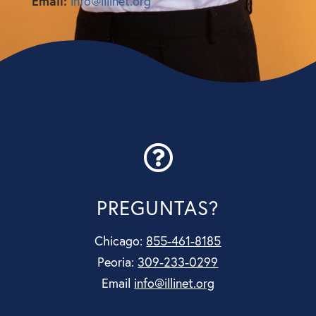
Email:
info@illinet.org

PREGUNTAS?
Chicago:
855-461-8185
Peoria:
309-233-0299
Email
info@illinet.org